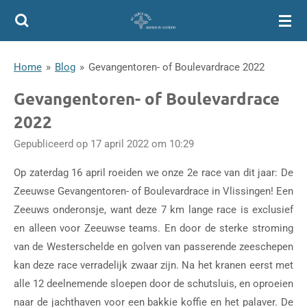
Ga
direct
naar
Home
»
Blog
»
Gevangentoren- of Boulevardrace 2022
de
hoofdinhoud
Gevangentoren- of Boulevardrace
2022
Gepubliceerd op 17 april 2022 om 10:29
Op zaterdag 16 april roeiden we onze 2e race van dit jaar: De
Zeeuwse Gevangentoren- of Boulevardrace in Vlissingen! Een
Zeeuws onderonsje, want deze 7 km lange race is exclusief
en alleen voor Zeeuwse teams. En door de sterke stroming
van de Westerschelde en golven van passerende zeeschepen
kan deze race verradelijk zwaar zijn. Na het kranen eerst met
alle 12 deelnemende sloepen door de schutsluis, en oproeien
naar de jachthaven voor een bakkie koffie en het palaver. De