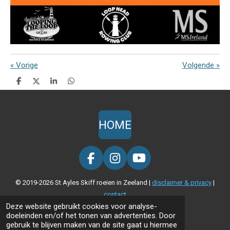
«
Vorige
Volgende
»
D
D
S
D
e
e
h
e
l
e
a
l
e
l
r
e
n
e
n
HOME
F
I
Y
a
n
o
© 2019-2026 St Ayles Skiff roeien in Zeeland |
disclaimer & privacy
|
c
s
u
contact
e
t
T
Deze website gebruikt cookies voor analyse-
b
a
u
doeleinden en/of het tonen van advertenties. Door
o
g
b
gebruik te blijven maken van de site gaat u hiermee