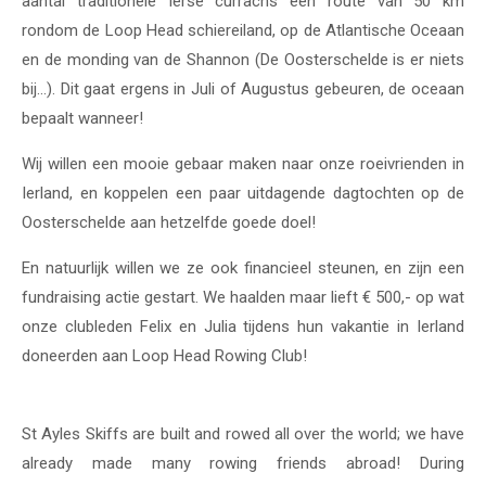
aantal traditionele Ierse currachs een route van 50 km
rondom de Loop Head schiereiland, op de Atlantische Oceaan
en de monding van de Shannon (De Oosterschelde is er niets
bij...). Dit gaat ergens in Juli of Augustus gebeuren, de oceaan
bepaalt wanneer!
Wij willen een mooie gebaar maken naar onze roeivrienden in
Ierland, en koppelen een paar uitdagende dagtochten op de
Oosterschelde aan hetzelfde goede doel!
En natuurlijk willen we ze ook financieel steunen, en zijn een
fundraising actie gestart. We haalden maar lieft € 500,- op wat
onze clubleden Felix en Julia tijdens hun vakantie in Ierland
doneerden aan Loop Head Rowing Club!
St Ayles Skiffs are built and rowed all over the world; we have
already made many rowing friends abroad!
During