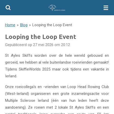
Ga
direct
naar
Home
»
Blog
»
Looping the Loop Event
de
hoofdinhoud
Looping the Loop Event
Gepubliceerd op 27 mei 2026 om 20:12
St Ayles Skiffs worden over de hele wereld gebouwd en
geroeid, we hebben al vele buitenlandse roeivrienden gemaakt!
Tijdens SkiffieWorlds 2025 maar ook tijdens een vakantie in
Ierland.
Onze roeicollega's en -vrienden van Loop Head Rowing Club
(West-Ierland) organiseren een grote inzamelingsactie voor
Multiple Sclerose Ierland (één van hun leden heeft deze
aandoening). Ze roeien met 2 lokale St Ayles Skiffs en een