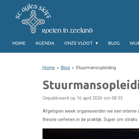
Ga
direct
naar
de
hoofdinhoud
HOME
AGENDA
ONZE VLOOT
BLOG
WI
Home
»
Blog
»
Stuurmansopleiding
Stuurmansopleid
Gepubliceerd op 16 april 2026 om 08:35
Afgelopen week organiseerden we een interne (
theorie oefenen in de praktijk. Super om strak