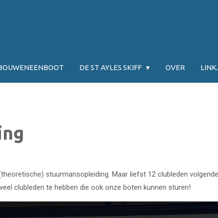
JBOUWENEENBOOT
DE ST AYLES SKIFF
OVER
LINK
ing
theoretische) stuurmansopleiding. Maar liefst 12 clubleden volgend
s veel clubleden te hebben die ook onze boten kunnen sturen!