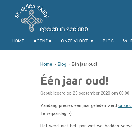
Ga
direct
naar
de
hoofdinhoud
HOME
AGENDA
ONZE VLOOT
BLOG
WI
Home
»
Blog
»
Één jaar oud!
Één jaar oud!
Gepubliceerd op 25 september 2020 om 08:00
Vandaag precies een jaar geleden werd
onze c
1e verjaardag :-)
Het werd niet het jaar wat we hadden verwa