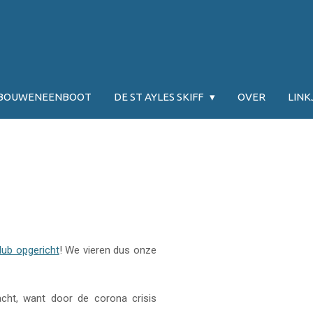
JBOUWENEENBOOT
DE ST AYLES SKIFF
OVER
LINK
lub opgericht
! We vieren dus onze
cht, want door de corona crisis