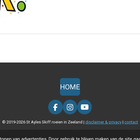
HOME
F
I
Y
a
n
o
© 2019-2026 St Ayles Skiff roeien in Zeeland |
disclaimer & privacy
|
contact
c
s
u
e
t
T
b
a
u
onen van advertenties. Door gebruik te blijven maken van de site ga