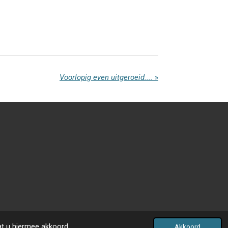
Voorlopig even uitgeroeid....
»
at u hiermee akkoord.
Akkoord