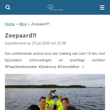
Ga
direct
naar
Home
»
Blog
»
Zeepaard?!
de
hoofdinhoud
Zeepaard?!
Gepubliceerd op 23 juli 2020 om 22:38
Een schitterende avond voor een training van ruim 10 km, met
bijzondere ontmoetingen en prachtige luchten!
#Paardeninhetwater #Seahorse #VeerseMeer :-)