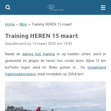
Ga
direct
naar
Home
»
Blog
»
Training HEREN 15 maart
de
hoofdinhoud
Training HEREN 15 maart
Gepubliceerd op 15 maart 2020 om 14:43
Nadat de
dames hun training
er op hadden zitten, werd er
gewisseld en gingen de heren hun ronde doen. Bijna 12 km
buffelen tegen wind en flinke golven in.... De
totaalstand
trainingskilometers
staat inmiddels op 209,8 km!