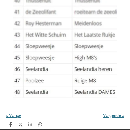
«
Vorige
Volgende
»
D
D
S
D