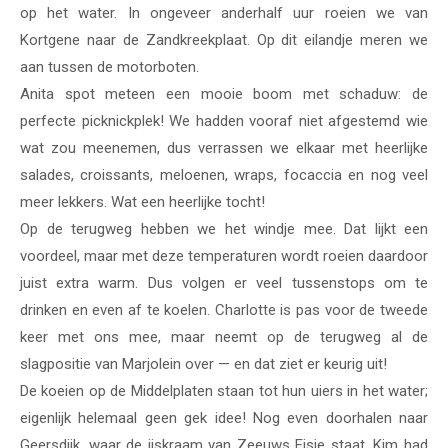
op het water. In ongeveer anderhalf uur roeien we van
Kortgene naar de Zandkreekplaat. Op dit eilandje meren we
aan tussen de motorboten.
Anita spot meteen een mooie boom met schaduw: de
perfecte picknickplek! We hadden vooraf niet afgestemd wie
wat zou meenemen, dus verrassen we elkaar met heerlijke
salades, croissants, meloenen, wraps, focaccia en nog veel
meer lekkers. Wat een heerlijke tocht!
Op de terugweg hebben we het windje mee. Dat lijkt een
voordeel, maar met deze temperaturen wordt roeien daardoor
juist extra warm. Dus volgen er veel tussenstops om te
drinken en even af te koelen. Charlotte is pas voor de tweede
keer met ons mee, maar neemt op de terugweg al de
slagpositie van Marjolein over — en dat ziet er keurig uit!
De koeien op de Middelplaten staan tot hun uiers in het water;
eigenlijk helemaal geen gek idee! Nog even doorhalen naar
Geersdijk, waar de ijskraam van Zeeuws Eisje staat. Kim had