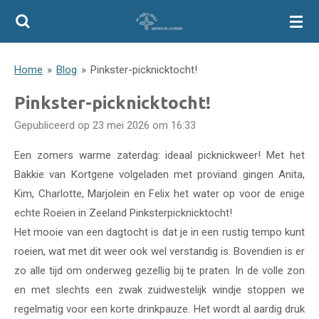
Ga
direct
naar
Home
»
Blog
»
Pinkster-picknicktocht!
de
hoofdinhoud
Pinkster-picknicktocht!
Gepubliceerd op 23 mei 2026 om 16:33
Een zomers warme zaterdag: ideaal picknickweer! Met het
Bakkie van Kortgene volgeladen met proviand gingen Anita,
Kim, Charlotte, Marjolein en Felix het water op voor de enige
echte Roeien in Zeeland Pinksterpicknicktocht!
Het mooie van een dagtocht is dat je in een rustig tempo kunt
roeien, wat met dit weer ook wel verstandig is. Bovendien is er
zo alle tijd om onderweg gezellig bij te praten. In de volle zon
en met slechts een zwak zuidwestelijk windje stoppen we
regelmatig voor een korte drinkpauze. Het wordt al aardig druk