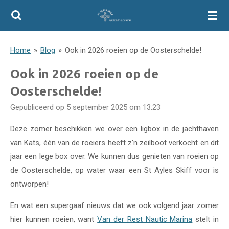
Ga
direct
naar
Home
»
Blog
»
Ook in 2026 roeien op de Oosterschelde!
de
hoofdinhoud
Ook in 2026 roeien op de
Oosterschelde!
Gepubliceerd op 5 september 2025 om 13:23
Deze zomer beschikken we over een ligbox in de jachthaven
van Kats, één van de roeiers heeft z'n zeilboot verkocht en dit
jaar een lege box over. We kunnen dus genieten van roeien op
de Oosterschelde,
op water waar een St Ayles Skiff voor is
ontworpen!
En wat een supergaaf nieuws dat we ook volgend jaar zomer
hier kunnen roeien, want
Van der Rest Nautic Marina
stelt in