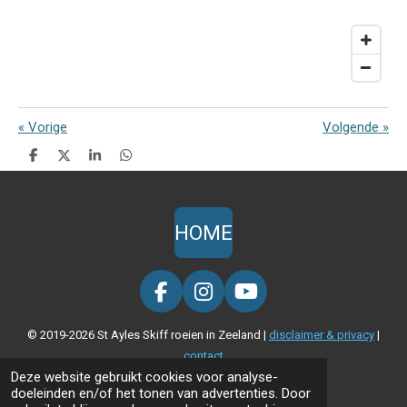
«
Vorige
Volgende
»
D
D
S
D
e
e
h
e
l
e
a
l
e
l
r
e
n
e
n
HOME
F
I
Y
a
n
o
© 2019-2026 St Ayles Skiff roeien in Zeeland |
disclaimer & privacy
|
c
s
u
contact
e
t
T
Deze website gebruikt cookies voor analyse-
b
a
u
doeleinden en/of het tonen van advertenties. Door
o
g
b