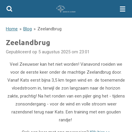
Ga
direct
naar
Home
»
Blog
»
Zeelandbrug
de
hoofdinhoud
Zeelandbrug
Gepubliceerd op 5 augustus 2025 om 23:01
Veel Zeeuwser kan het niet worden! Vanavond roeiden we
voor de eerste keer onder de machtige Zeelandbrug door.
Vanaf Kats eerst bijna 3,5 km tegen wind en de toenemende
vloedstroom in, terwijl de zon langzaam naar de horizon
zakte, prachtig! Na het ronden van een pijler ging het - tijdens
zonsondergang - voor de wind en volle stroom weer
razendsnel terug naar Kats. Een training met een gouden
randje!