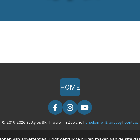
HOME
F
I
Y
a
n
o
© 2019-2026 St Ayles Skiff roeien in Zeeland |
disclaimer & privacy
|
contact
c
s
u
e
t
T
b
a
u
onen van advertenties. Door gebruik te blijven maken van de site ga