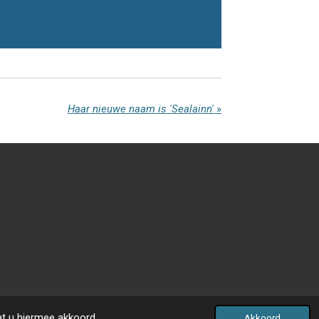
Haar nieuwe naam is 'Sealainn'
»
at u hiermee akkoord.
Akkoord