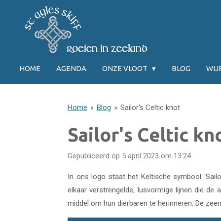
Ga
direct
naar
de
hoofdinhoud
HOME
AGENDA
ONZE VLOOT
BLOG
WI
Home
»
Blog
»
Sailor's Celtic knot
Sailor's Celtic kn
Gepubliceerd op 5 april 2023 om 13:24
In ons logo staat het Keltische symbool 'Sail
elkaar verstrengelde, lusvormige lijnen die de 
middel om hun dierbaren te herinneren. De z