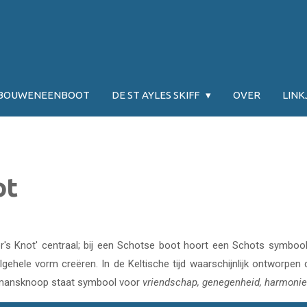
JBOUWENEENBOOT
DE ST AYLES SKIFF
OVER
LINK
ot
or's Knot' centraal; bij een Schotse boot hoort een Schots symbool
algehele vorm creëren. In de Keltische tijd waarschijnlijk ontworpen
eemansknoop staat symbool voor
vriendschap, genegenheid, harmonie 