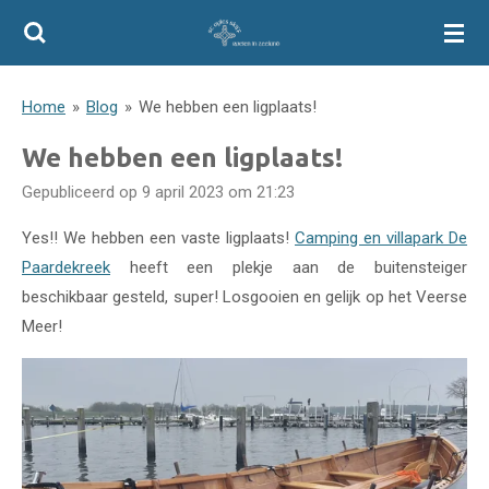
Ga
direct
naar
Home
»
Blog
»
We hebben een ligplaats!
de
hoofdinhoud
We hebben een ligplaats!
Gepubliceerd op 9 april 2023 om 21:23
Yes!! We hebben een vaste ligplaats!
Camping en villapark De
Paardekreek
heeft een plekje aan de buitensteiger
beschikbaar gesteld, super! Losgooien en gelijk op het Veerse
Meer!