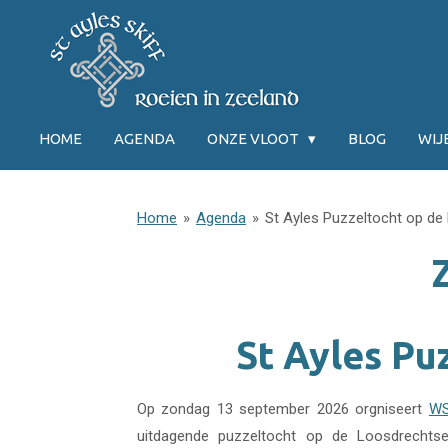
Ga
direct
naar
de
hoofdinhoud
HOME
AGENDA
ONZE VLOOT
BLOG
WI
Home
»
Agenda
»
St Ayles Puzzeltocht op de
St Ayles Pu
Op zondag 13 september 2026 orgniseert
WS
uitdagende puzzeltocht op de Loosdrecht