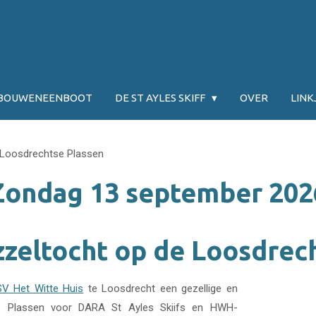
JBOUWENEENBOOT
DE ST AYLES SKIFF
OVER
LINK
 Loosdrechtse Plassen
Zondag 13 september 202
zzeltocht op de Loosdrec
V Het Witte Huis
te Loosdrecht een gezellige en
se Plassen voor DARA St Ayles Skiifs en HWH-